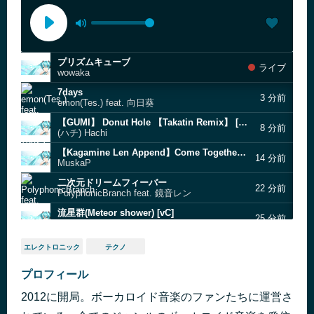
プリズムキューブ
ライブ
wowaka
7days
3 分前
emon(Tes.) feat. 向日葵
【GUMI】 Donut Hole 【Takatin Remix】 [SEP]
8 分前
(ハチ) Hachi
【Kagamine Len Append】Come Together [SEW]
14 分前
MuskaP
二次元ドリームフィーバー
22 分前
PolyphonicBranch feat. 鏡音レン
流星群(Meteor shower) [vC]
25 分前
Camelia
Cendrillon [vI]
29 分前
エレクトロニック
テクノ
Dios／Signal P
【Megurine Luka】Akanesus [SET]
プロフィール
34 分前
MisoshiruP
2012に開局。ボーカロイド音楽のファンたちに運営さ
gift nor art [jez]
41 分前
HSP&Tripshots ft. Hatsune Miku