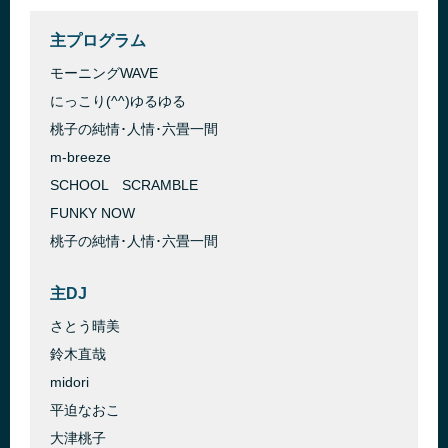
主プログラム
モーニングWAVE
にっこり(^^)ゆるゆる
桃子の純情･人情･六畳一間
m-breeze
SCHOOL SCRAMBLE
FUNKY NOW
桃子の純情･人情･六畳一間
主DJ
さとう晴美
鈴木直哉
midori
平迫なおこ
大津桃子