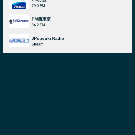
79.0 FM
FM西東京
84.2 FM
JPopsuki Radio
Stream