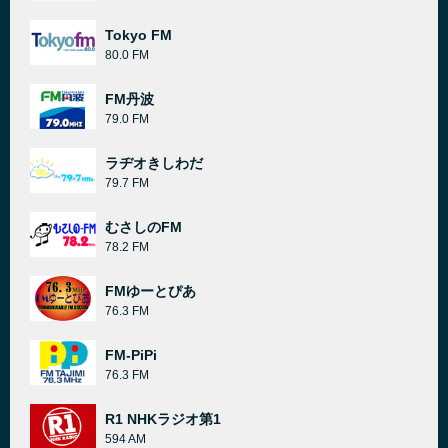
Tokyo FM
80.0 FM
FM丹波
79.0 FM
ラヂオきしわだ
79.7 FM
むさしのFM
78.2 FM
FMゆーとぴあ
76.3 FM
FM-PiPi
76.3 FM
R1 NHKラジオ第1
594 AM