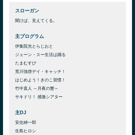
スローガン
聞けば、見えてくる。
主プログラム
伊集院光とらじおと
ジェーン・スー生活は踊る
たまむすび
荒川強啓デイ・キャッチ！
はじめよう！きのこ習慣！
竹中直人 ～月夜の蟹～
サキドリ！ 感激シアター
主DJ
安住紳一郎
生島ヒロシ