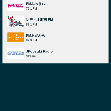
FMみっきぃ
76.1 FM
レディオ湘南 FM
83.1 FM
FMおだわら
87.9 FM
JPopsuki Radio
Stream