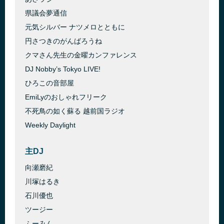
県議会夢通信⁠⁠​
元気シルバー ナツメロとともに⁠⁠​
円さつきのがんばろうね⁠⁠​
クマさん先生の金曜カンファレンス⁠⁠​
DJ Nobby’s Tokyo LIVE!⁠⁠​
ひろこの音部屋⁠⁠​
EmiLyのおしゃれフリーク⁠⁠​
不死鳥の如く蘇る 越前国ラジオ⁠⁠​
Weekly Daylight⁠⁠
主DJ
向瀬磨紀⁠
川塚はるき⁠
石川優也⁠
ツージー⁠
ふーみん⁠