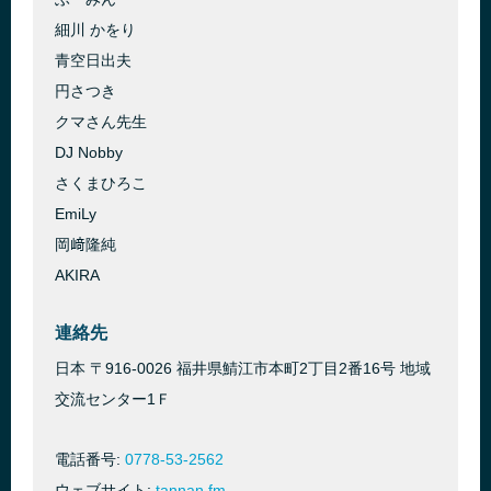
細川 かをり⁠
青空日出夫⁠
円さつき⁠
クマさん先生⁠
DJ Nobby⁠
さくまひろこ⁠
EmiLy⁠
⁠​岡﨑隆純⁠
⁠​AKIRA⁠
連絡先
日本 〒916-0026 福井県鯖江市本町2丁目2番16号 地域
交流センター1Ｆ
電話番号:
0778-53-2562
ウェブサイト:
tannan.fm