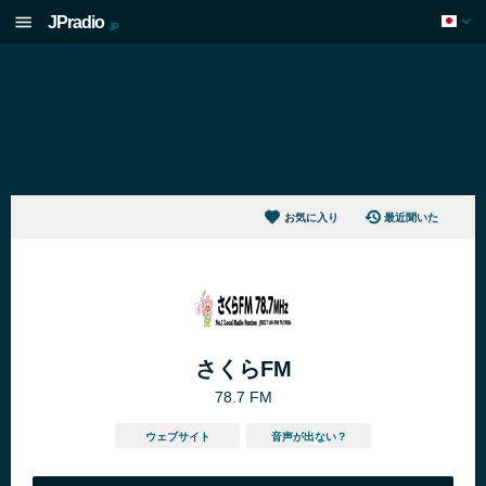
JPradio
.jp
お気に入り
最近聞いた
さくらFM
78.7 FM
ウェブサイト
音声が出ない？