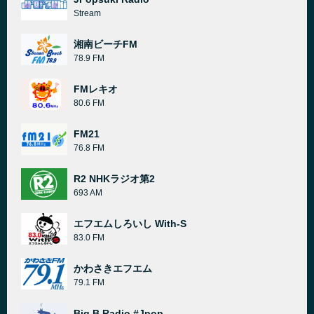
Stream
湘南ビーチFM
78.9 FM
FMレキオ
80.6 FM
FM21
76.8 FM
R2 NHKラジオ第2
693 AM
エフエムしろいし With-S
83.0 FM
かわさきエフエム
79.1 FM
Big B Radio #Jpop