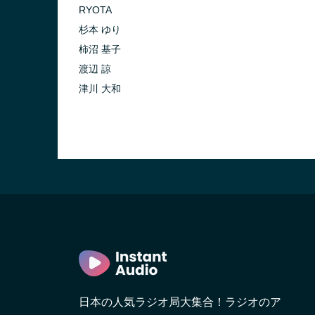
RYOTA
杉本 ゆり
柿沼 基子
渡辺 諒
津川 大和
日本の人気ラジオ局大集合！ラジオのア