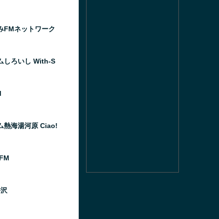
みFMネットワーク
しろいし With-S
M
熱海湯河原 Ciao!
 FM
井沢