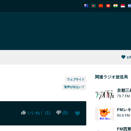
お
関連ラジオ放送局
ウェブサイト
音声が出ない？
京都三
79.7 FM
FMレ
いいね！ (
1
)
(
0
)
80.6 FM
FM西