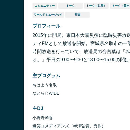
コミュニティー
トーク
トーク（世界）
トーク（日本
ワールドミュージック
邦楽
プロフィール
2015年に開局。東日本大震災後に臨時災害放送
ティFMとして放送を開始。宮城県名取市の一
時間放送を行っていて、放送局の合言葉は「み
オ。」平日の9:00〜9:30と13:00〜15:0
主プログラム
おはよう名取
なとらじWIDE
主DJ
小野寺琴香
爆笑コメディアンズ（半澤弘貴、秀作）