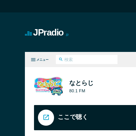
JPradio
.jp
メニュー
てのジャンル
なとらじ
80.1 FM
ここで聴く