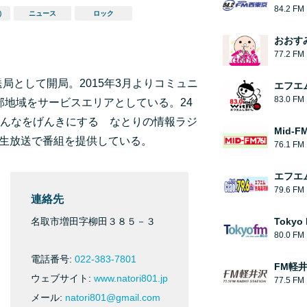
84.2 FM
）
ニュース
ロック
おおす
77.2 FM
局として開局。2015年3月よりコミュニ
エフエム
83.0 FM
部地域をサービスエリアとしている。24
んなをげんきにする なとりの情報ラジ
Mid-F
0の間は生放送で番組を提供している。
76.1 FM
エフエム
79.6 FM
連絡先
名取市増田字柳田３８５－３
Tokyo
80.0 FM
電話番号:
022-383-7801
FM軽
ウェブサイト:
www.natori801.jp
77.5 FM
メール:
natori801@gmail.com