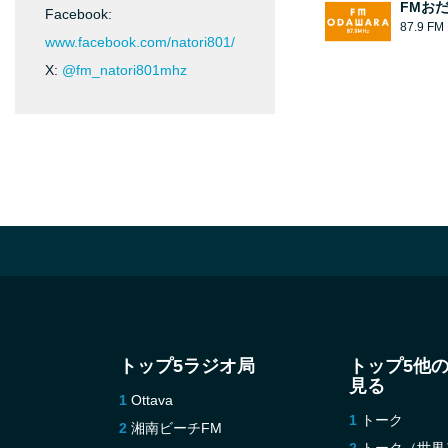
FMお
Facebook:
87.9 FM
www.facebook.com/natori801/
X:
@fm_natori801mhz
トップ5ラジオ局
トップ5他
見る
Ottava
トーク
湘南ビーチFM
トーク（世界