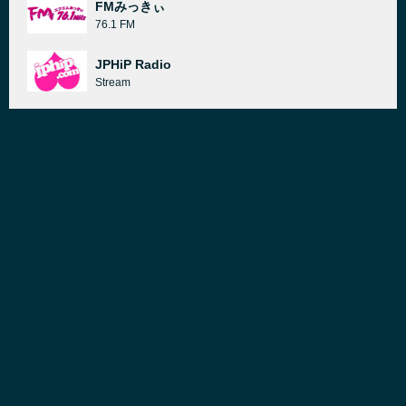
FMみっきぃ
76.1 FM
JPHiP Radio
Stream