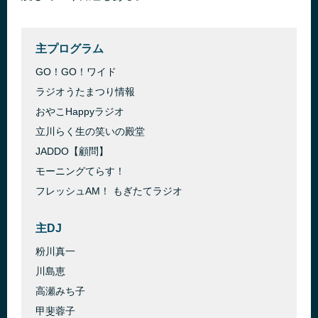
主プログラム
GO！GO！ワイド
ラジオうたまつり情報
おやこHappyラジオ
立川らく生の笑いの殿堂
JADDO【顧問】
モーニングてらす！
フレッシュAM！ もぎたてラジオ
主DJ
粉川真一
川島恵
高瀬みち子
甲斐蓉子