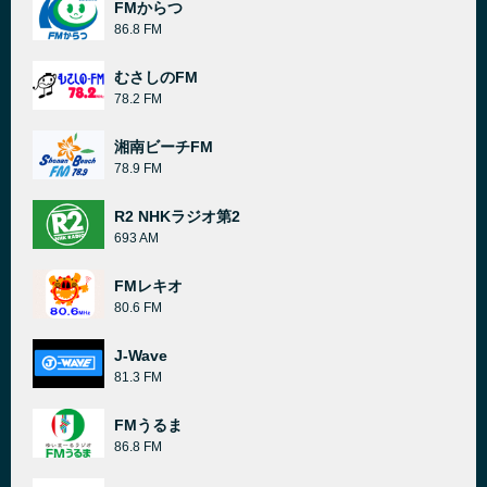
FMからつ
86.8 FM
むさしのFM
78.2 FM
湘南ビーチFM
78.9 FM
R2 NHKラジオ第2
693 AM
FMレキオ
80.6 FM
J-Wave
81.3 FM
FMうるま
86.8 FM