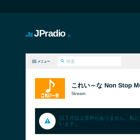
JPradio
.jp
メニュー
てのジャンル
これい～な Non Stop Mus
Stream
以下月以上音声がありません。私た
います。