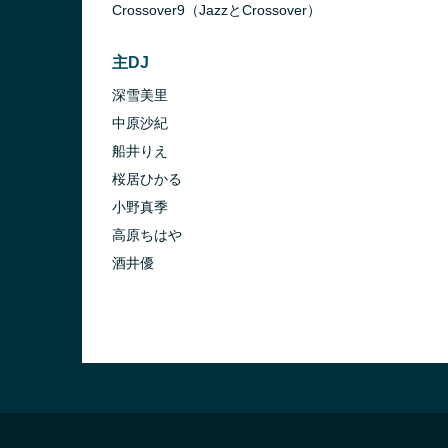
Crossover9（JazzとCrossover）
主DJ
深雪美里
中原沙紀
船井りえ
桜居ひかる
小野真季
高原ちはや
酒井優