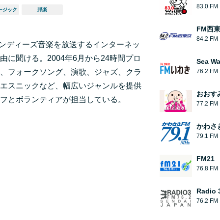
83.0 FM
ージック
邦楽
FM西
84.2 FM
インディーズ音楽を放送するインターネッ
に聞ける。2004年6月から24時間プロ
Sea W
、フォークソング、演歌、ジャズ、クラ
76.2 FM
エスニックなど、幅広いジャンルを提供
おおす
フとボランティアが担当している。
77.2 FM
かわさ
79.1 FM
FM21
76.8 FM
Radio 
76.2 FM