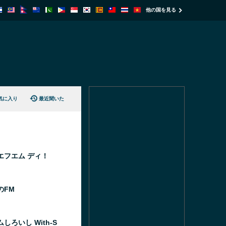
他の国を見る
気に入り
最近聞いた
エフエム ディ！
のFM
しろいし With-S