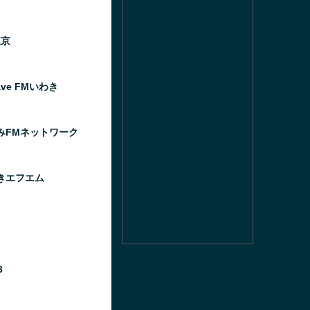
東京
ave FMいわき
みFMネットワーク
きエフエム
3