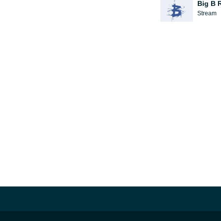
Big B 
Stream