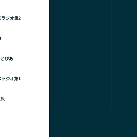
HKラジオ第2
3
ーとぴあ
HKラジオ第1
井沢