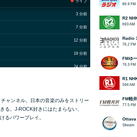
ライブ
86.9 FM
3 分前
R2 N
693 AM
7 分前
Radio 
12 分前
76.2 FM
19 分前
FMゆ
76.3 FM
24 分前
R1 N
32 分前
594 AM
37 分前
FM軽
ープレイ」チャンネル。日本の音楽のみをストリー
77.5 FM
42 分前
る。J-ROCK好きにはたまらない、
けるパワープレイ。
Ottava
47 分前
Stream