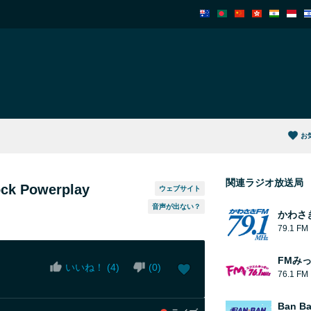
お
関連ラジオ放送局
ock Powerplay
ウェブサイト
音声が出ない？
かわさ
79.1 FM
FMみ
いいね！ (
4
)
(
0
)
76.1 FM
Ban B