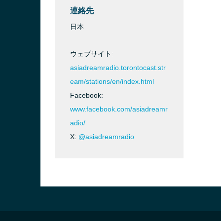
連絡先
日本
ウェブサイト:
asiadreamradio.torontocast.str
eam/stations/en/index.html
Facebook:
www.facebook.com/asiadreamr
adio/
X:
@asiadreamradio