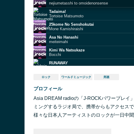
nejiumetasshi to omoidenonsense
Tadaima!
Tortoise Matsumoto
25kome No Senshokutai
Mone Kamishiraishi
Asa No Hanashi
meiteimahi
Kimi Wa Natsukaze
Bocchi
RUNAWAY
coldrain
GO GHOST
ロック
ワールドミュージック
邦楽
King Gnu
プロフィール
A Stargazer
Crab KANI Club
Asia DREAM radioの「J-ROCKパワ
Chasing Dreams
coldrain
ミングするラジオ局で、携帯からもアクセスでき
Triangle Summer
様々な日本人アーティストのロックが一日中聞
Frederick