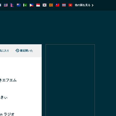
他の国を見る
気に入り
最近聞いた
きエフエム
っきぃ
an ラジオ