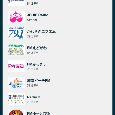
84.2 FM
JPHiP Radio
Stream
かわさきエフエム
79.1 FM
FMえどがわ
84.3 FM
FMみっきぃ
76.1 FM
湘南ビーチFM
78.9 FM
Radio 3
76.2 FM
FMゆーとぴあ