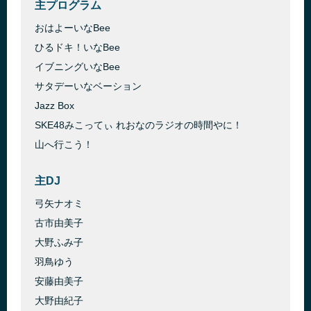
主プログラム
おはよーいなBee
ひるドキ！いなBee
イブニングいなBee
サタデーいなベーション
Jazz Box
SKE48みこってぃ れおなのラジオの時間やに！
山へ行こう！
主DJ
弓矢ナオミ
古市由美子
大野ふみ子
羽鳥ゆう
安藤由美子
大野由紀子