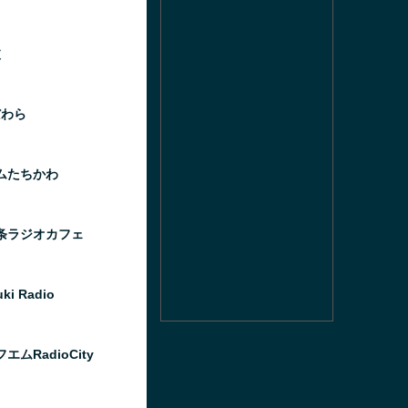
波
だわら
ムたちかわ
条ラジオカフェ
ki Radio
エムRadioCity