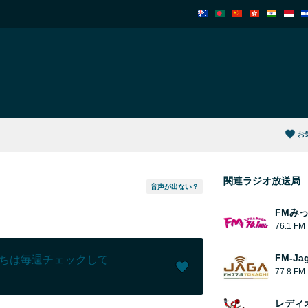
お
関連ラジオ放送局
音声が出ない？
FMみ
76.1 FM
FM-Ja
ちは毎週チェックして
77.8 FM
いいね！ (
0
)
(
0
)
レディ