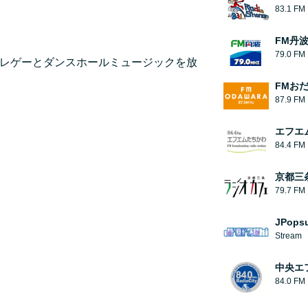
83.1 FM
FM丹
79.0 FM
ジオ。レゲーとダンスホールミュージックを放
FMお
87.9 FM
エフエ
84.4 FM
京都三
79.7 FM
JPopsu
Stream
中央エフ
84.0 FM