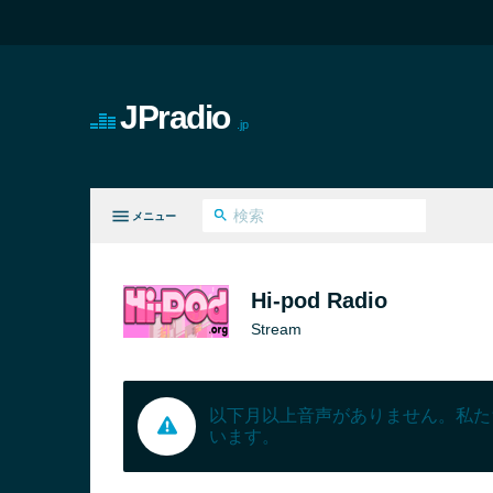
JPradio
.jp
メニュー
てのジャンル
Hi-pod Radio
Stream
以下月以上音声がありません。私た
います。