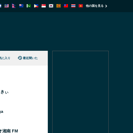
他の国を見る
気に入り
最近聞いた
っきぃ
ga
オ湘南 FM