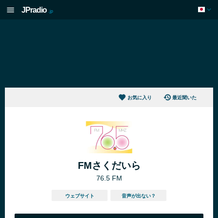
JPradio
.jp
お気に入り
最近聞いた
FMさくだいら
76.5 FM
ウェブサイト
音声が出ない？