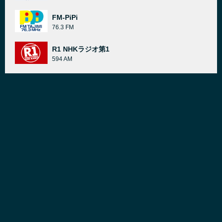
FM-PiPi
76.3 FM
R1 NHKラジオ第1
594 AM