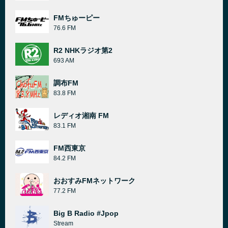
FMちゅーピー
76.6 FM
R2 NHKラジオ第2
693 AM
調布FM
83.8 FM
レディオ湘南 FM
83.1 FM
FM西東京
84.2 FM
おおすみFMネットワーク
77.2 FM
Big B Radio #Jpop
Stream