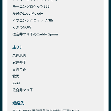
モーニングロケッツ785
愛民のLove Melody
イブニンングロケッツ785
くさつNOW
佐合井マリ子のCaddy Spoon
主DJ
久保恵美
安井裕子
吉野まみ
愛民
Akira
佐合井マリ子
連絡先