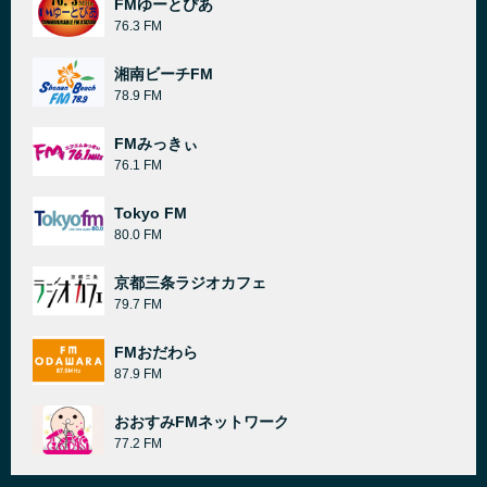
FMゆーとぴあ
76.3 FM
湘南ビーチFM
78.9 FM
FMみっきぃ
76.1 FM
Tokyo FM
80.0 FM
京都三条ラジオカフェ
79.7 FM
FMおだわら
87.9 FM
おおすみFMネットワーク
77.2 FM