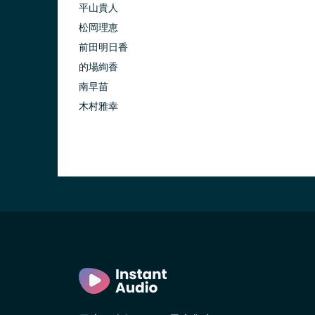
平山貴人
松岡理恵
前田明日香
的場絢香
南早苗
木村雅幸