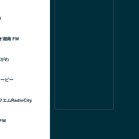
M
オ湘南 FM
どがわ
ゅーピー
エムRadioCity
 FM