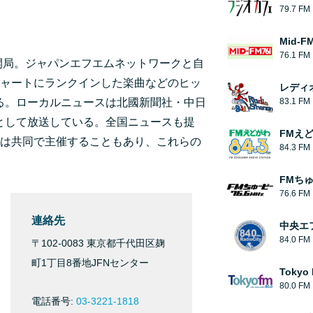
79.7 FM
Mid-F
76.1 FM
に開局。ジャパンエフエムネットワークと自
ャートにランクインした楽曲などのヒッ
レディ
る。ローカルニュースは北國新聞社・中日
83.1 FM
として放送している。全国ニュースも提
FMえ
は共同で主催することもあり、これらの
84.3 FM
FMち
76.6 FM
連絡先
中央エフ
84.0 FM
〒102-0083 東京都千代田区麹
町1丁目8番地JFNセンター
Tokyo
80.0 FM
電話番号:
03-3221-1818