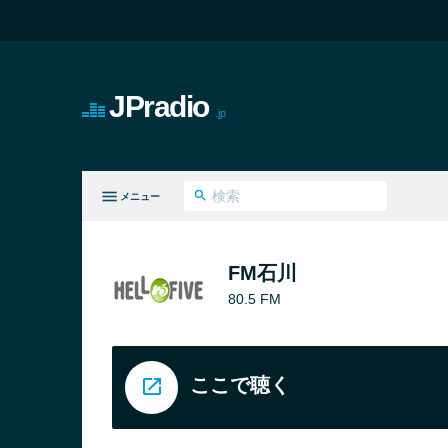
JPradio
.jp
メニュー
てのジャンル
FM石川
80.5 FM
ここで聴く