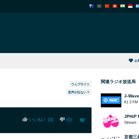
お
関連ラジオ放送局
ウェブサイト
音声が出ない？
J-Wav
81.3 FM
JPHiP 
いいね！ (
3
)
(
0
)
Stream
京都三