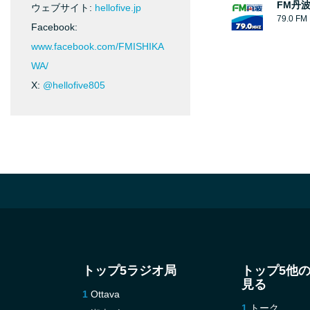
FM丹
ウェブサイト:
hellofive.jp
79.0 FM
Facebook:
www.facebook.com/FMISHIKA
WA/
X:
@hellofive805
トップ5ラジオ局
トップ5他
見る
Ottava
トーク