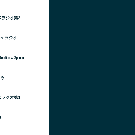
HKラジオ第2
an ラジオ
Radio #Jpop
しろ
HKラジオ第1
3