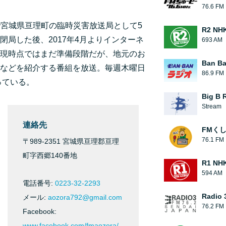
76.6 FM
まで宮城県亘理町の臨時災害放送局として5
R2 N
局した後、2017年4月よりインターネ
693 AM
現時点ではまだ準備段階だが、地元のお
Ban B
などを紹介する番組を放送。毎週木曜日
86.9 FM
行っている。
Big B 
Stream
連絡先
FMく
76.1 FM
〒989-2351 宮城県亘理郡亘理
町字西郷140番地
R1 N
594 AM
電話番号:
0223-32-2293
Radio 
メール:
aozora792@gmail.com
76.2 FM
Facebook:
www.facebook.com/fmaozora/