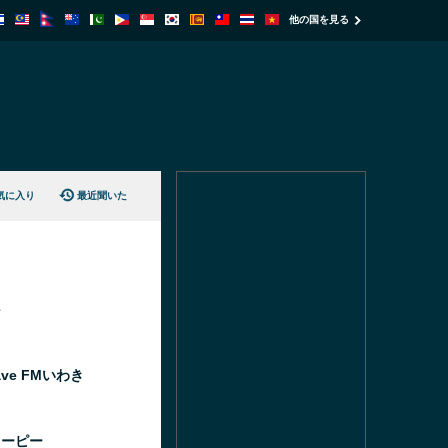
他の国を見る
気に入り
最近聞いた
e
ave FMいわき
ゅーピー