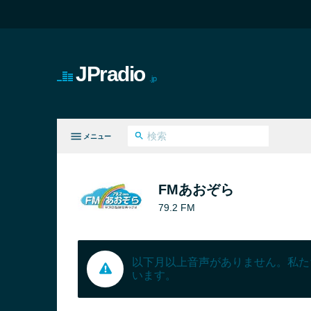
JPradio
.jp
メニュー
てのジャンル
FMあおぞら
79.2 FM
以下月以上音声がありません。私た
います。