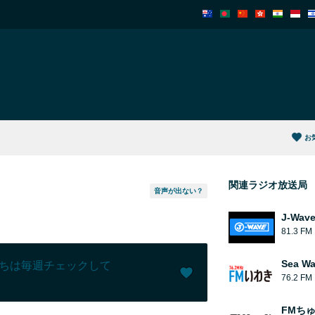
お
関連ラジオ放送局
音声が出ない？
J-Wav
81.3 FM
Sea W
ちは毎週チェックして
76.2 FM
いいね！ (
0
)
(
0
)
FMち