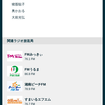
猪股聡子
奥かおる
大前光弘
関連ラジオ放送局
FMみっきぃ
76.1 FM
FMうるま
86.8 FM
湘南ビーチFM
78.9 FM
すまいるエフエム
76.7 FM