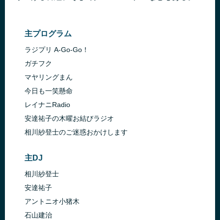
主プログラム
ラジプリ A-Go-Go！
ガチフク
マヤリングまん
今日も一笑懸命
レイナニRadio
安達祐子の木曜お結びラジオ
相川紗登士のご迷惑おかけします
主DJ
相川紗登士
安達祐子
アントニオ小猪木
石山建治