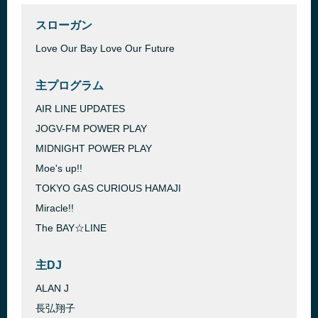
スローガン
Love Our Bay Love Our Future
主プログラム
AIR LINE UPDATES
JOGV-FM POWER PLAY
MIDNIGHT POWER PLAY
Moe's up!!
TOKYO GAS CURIOUS HAMAJI
Miracle!!
The BAY☆LINE
主DJ
ALAN J
長弘翔子