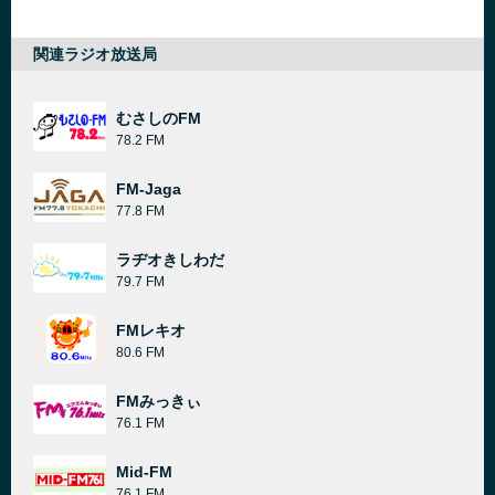
関連ラジオ放送局
むさしのFM
78.2 FM
FM-Jaga
77.8 FM
ラヂオきしわだ
79.7 FM
FMレキオ
80.6 FM
FMみっきぃ
76.1 FM
Mid-FM
76.1 FM