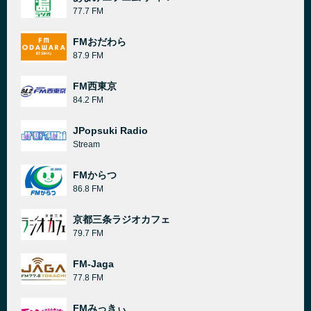
77.7 FM
FMおだわら
87.9 FM
FM西東京
84.2 FM
JPopsuki Radio
Stream
FMからつ
86.8 FM
京都三条ラジオカフェ
79.7 FM
FM-Jaga
77.8 FM
FMみっきぃ