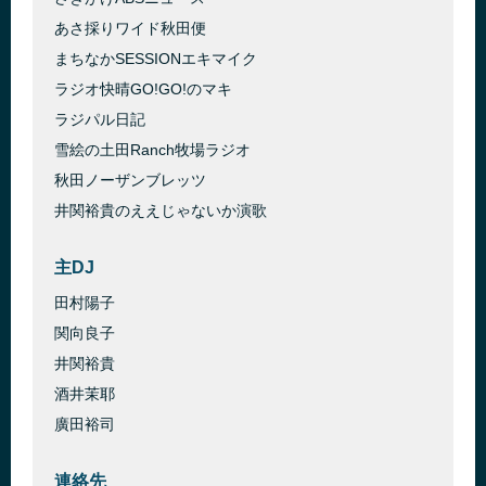
あさ採りワイド秋田便
まちなかSESSIONエキマイク
ラジオ快晴GO!GO!のマキ
ラジパル日記
雪絵の土田Ranch牧場ラジオ
秋田ノーザンブレッツ
井関裕貴のええじゃないか演歌
主DJ
田村陽子
関向良子
井関裕貴
酒井茉耶
廣田裕司
連絡先